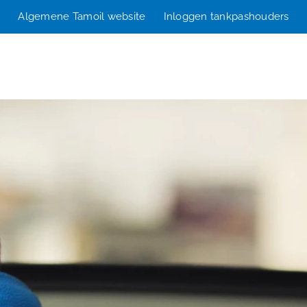
Algemene Tamoil website
Inloggen tankpashouders