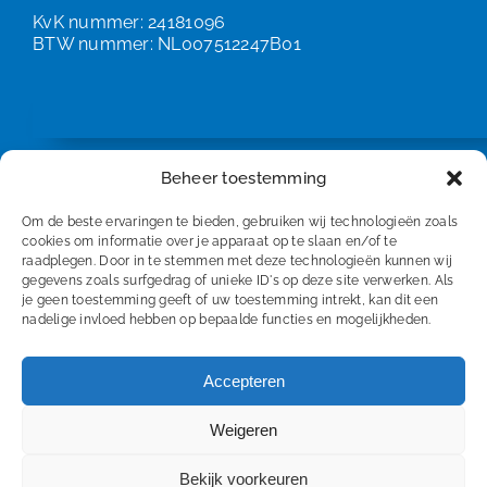
KvK nummer: 24181096
BTW nummer: NL007512247B01
Beheer toestemming
Om de beste ervaringen te bieden, gebruiken wij technologieën zoals
cookies om informatie over je apparaat op te slaan en/of te
raadplegen. Door in te stemmen met deze technologieën kunnen wij
gegevens zoals surfgedrag of unieke ID's op deze site verwerken. Als
je geen toestemming geeft of uw toestemming intrekt, kan dit een
nadelige invloed hebben op bepaalde functies en mogelijkheden.
Disclaimer
Privacyverklaring
Accepteren
Cookiebeleid
Weigeren
Bekijk voorkeuren