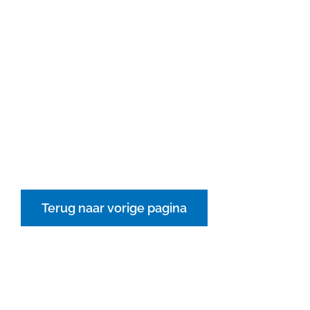
Deel deze pagina
Facebook
X
LinkedIn
WhatsApp
Tumblr
E-
mail